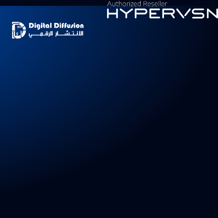
خطي
لى
لمحتوى